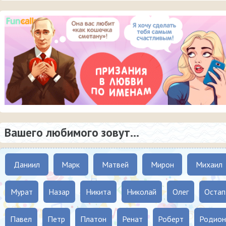
Вашего любимого зовут...
Даниил
Марк
Матвей
Мирон
Михаил
Мурат
Назар
Никита
Николай
Олег
Остап
Павел
Петр
Платон
Ренат
Роберт
Родион