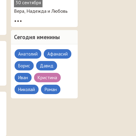
30 сентября
Вера, Надежда и Любовь
•••
Сегодня именины
Анатолий
Афанасий
Борис
Давид
Иван
Кристина
Николай
Роман