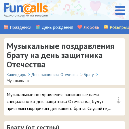
Праздники
День рождения
Любовь
Розыгры
Музыкальные поздравления
брату на день защитника
Отечества
Календарь
День защитника Отечества
Брату
Музыкальные
Музыкальные поздравления, записанные нами
⇣
специально ко дню защитника Отечества, будут
приятным сюрпризом для вашего брата. Слушайте,
выбирайте и отправляйте понравившуюся песню на
смартфон.
Брату (от сестры)