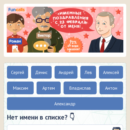
Сергей
Денис
Андрей
Лев
Алексей
Максим
Артем
Владислав
Антон
Александр
Нет имени в списке? 👇