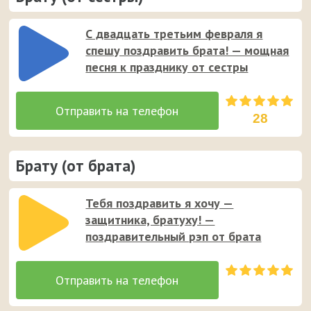
С двадцать третьим февраля я
спешу поздравить брата! — мощная
песня к празднику от сестры
28
Брату (от брата)
Тебя поздравить я хочу —
защитника, братуху! —
поздравительный рэп от брата