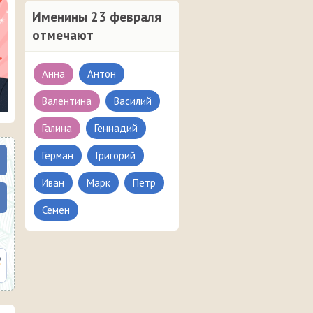
Именины 23 февраля
отмечают
Анна
Антон
Валентина
Василий
Галина
Геннадий
Герман
Григорий
Иван
Марк
Петр
Семен