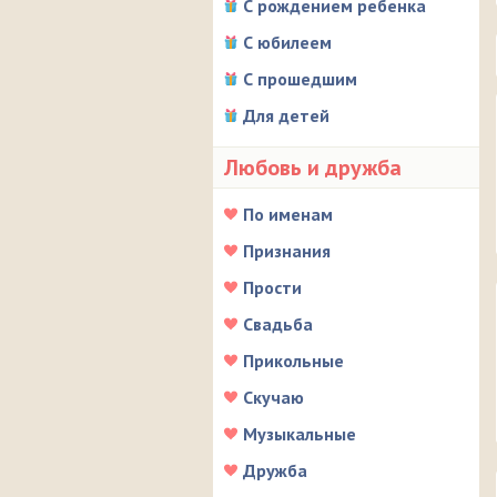
С рождением ребенка
С юбилеем
С прошедшим
Для детей
Любовь и дружба
По именам
Признания
Прости
Свадьба
Прикольные
Скучаю
Музыкальные
Дружба