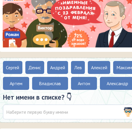
Сергей
Денис
Андрей
Лев
Алексей
Максим
Артем
Владислав
Антон
Александр
Нет имени в списке? 👇