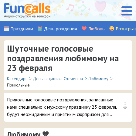
Праздники
День рождения
Любовь
Розыгры
Шуточные голосовые
поздравления любимому на
23 февраля
Календарь
День защитника Отечества
Любимому
Прикольные
Прикольные голосовые поздравления, записанные
⇣
нами специально к мужскому празднику 23 февраля,
будут неожиданным и приятным сюрпризом для
вашего любимого мужчины или парня. Особенно, если
он дружен с юмором. Слушайте, выбирайте и
Любимому 💙