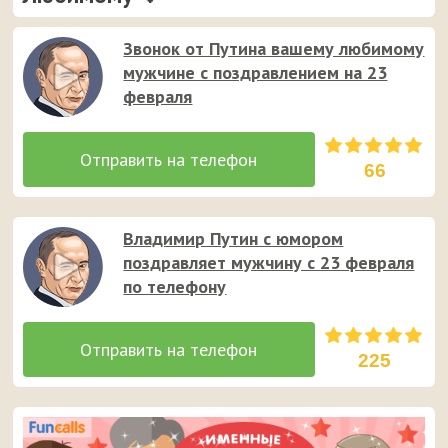
отправляйте самую смешную аудио-открытку на
смартфон.
Звонок от Путина вашему любимому
мужчине с поздравлением на 23
февраля
66
Владимир Путин с юмором
поздравляет мужчину с 23 февраля
по телефону
225