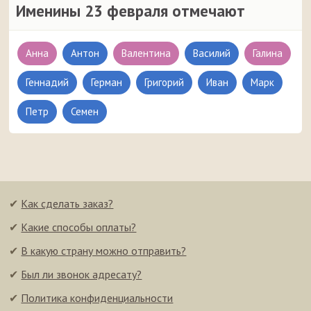
Именины 23 февраля отмечают
Анна
Антон
Валентина
Василий
Галина
Геннадий
Герман
Григорий
Иван
Марк
Петр
Семен
✔
Как сделать заказ?
✔
Какие способы оплаты?
✔
В какую страну можно отправить?
✔
Был ли звонок адресату?
✔
Политика конфиденциальности