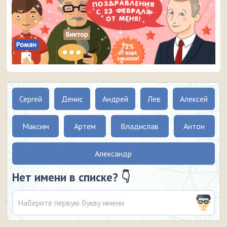
Сергей
Денис
Андрей
Лев
Алексей
Максим
Артем
Владислав
Антон
Александр
Нет имени в списке? 👇