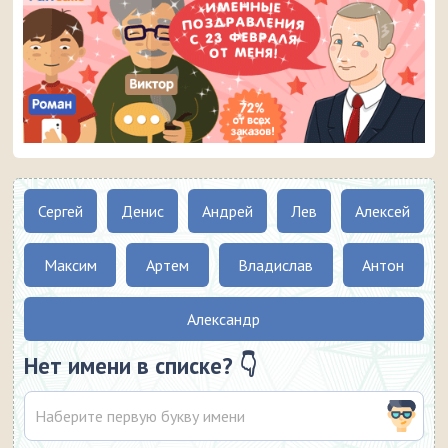
Сергей
Денис
Андрей
Лев
Алексей
Максим
Артем
Владислав
Антон
Александр
Нет имени в списке? 👇