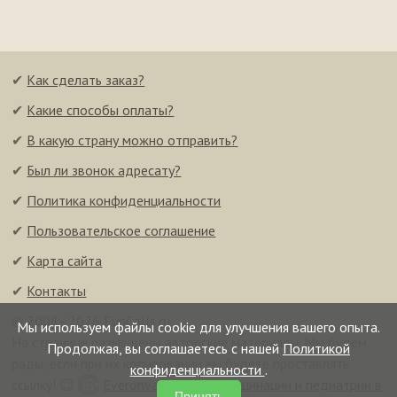
✔
Как сделать заказ?
✔
Какие способы оплаты?
✔
В какую страну можно отправить?
✔
Был ли звонок адресату?
✔
Политика конфиденциальности
✔
Пользовательское соглашение
✔
Карта сайта
✔
Контакты
© 2008–2026 FunCalls.ru
Мы используем файлы cookie для улучшения вашего опыта.
На странице размещены авторские материалы. Мы будем
Продолжая, вы соглашаетесь с нашей
Политикой
рады, если при их копировании вы будете проставлять
конфиденциальности
.
ссылку! 😉
Everonvax — центр вакцинации и педиатрии в
Принять