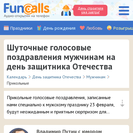
День строителя
уже завтра!
Праздники
День рождения
Любовь
Розыгры
Шуточные голосовые
поздравления мужчинам на
день защитника Отечества
Календарь
День защитника Отечества
Мужчинам
Прикольные
Прикольные голосовые поздравления, записанные
⇣
нами специально к мужскому празднику 23 февраля,
будут неожиданным и приятным сюрпризом для
вашего дорогого мужчины. Особенно, если он дружен с
юмором. Слушайте, выбирайте и отправляйте самую
Владимир Путин с юмором