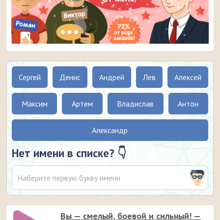
Сергей
Денис
Андрей
Лев
Алексей
Максим
Артем
Владислав
Антон
Александр
Нет имени в списке? 👇
Вы — смелый, боевой и сильный! —