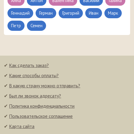
Анна
Антон
Валентина
Василий
Галина
Геннадий
Герман
Григорий
Иван
Марк
Петр
Семен
✔
Как сделать заказ?
✔
Какие способы оплаты?
✔
В какую страну можно отправить?
✔
Был ли звонок адресату?
✔
Политика конфиденциальности
✔
Пользовательское соглашение
✔
Карта сайта