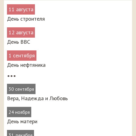
11 августа
День строителя
12 августа
День ВВС
1 сентября
День нефтяника
•••
30 сентября
Вера, Надежда и Любовь
24 ноября
День матери
31 декабря