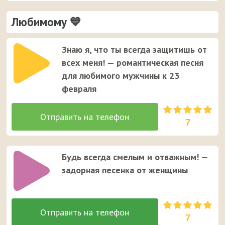
Любимому 💙
Знаю я, что ты всегда защитишь от
всех меня! — романтическая песня
для любимого мужчины к 23
февраля
7
Будь всегда смелым и отважным! —
задорная песенка от женщины
7