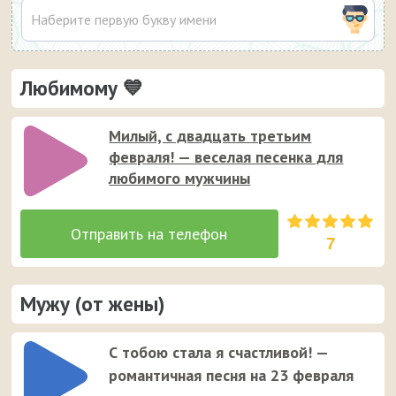
Любимому 💙
Милый, с двадцать третьим
февраля! — веселая песенка для
любимого мужчины
7
Мужу (от жены)
С тобою стала я счастливой! —
романтичная песня на 23 февраля