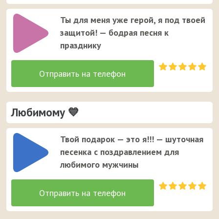
Ты для меня уже герой, я под твоей
защитой! — бодрая песня к
празднику
Любимому 💙
Твой подарок — это я!!! — шуточная
песенка с поздравлением для
любимого мужчины