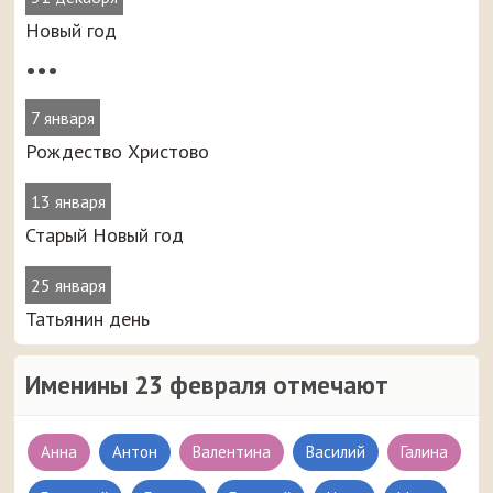
Новый год
•••
7 января
Рождество Христово
13 января
Старый Новый год
25 января
Татьянин день
Именины 23 февраля отмечают
Анна
Антон
Валентина
Василий
Галина