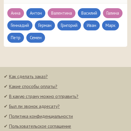
Анна
Антон
Валентина
Василий
Галина
Геннадий
Герман
Григорий
Иван
Марк
Петр
Семен
✔
Как сделать заказ?
✔
Какие способы оплаты?
✔
В какую страну можно отправить?
✔
Был ли звонок адресату?
✔
Политика конфиденциальности
✔
Пользовательское соглашение