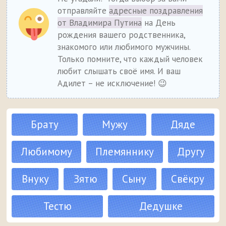
отправляйте
адресные поздравления
от Владимира Путина
на День
рождения вашего родственника,
знакомого или любимого мужчины.
Только помните, что каждый человек
любит слышать своё имя. И ваш
Адилет – не исключение! 😉
Брату
Мужу
Дяде
Любимому
Племяннику
Другу
Внуку
Зятю
Сыну
Свёкру
Тестю
Дедушке