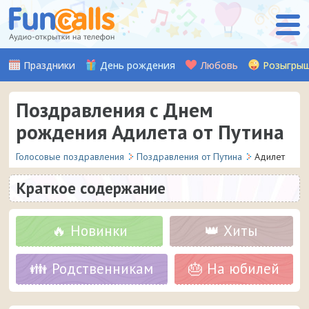
Праздники
День рождения
Любовь
Розыгры
Поздравления с Днем
рождения Адилета от Путина
Голосовые поздравления
Поздравления от Путина
Адилет
Краткое содержание
🔥 Новинки
👑 Хиты
👪 Родственникам
🎂 На юбилей