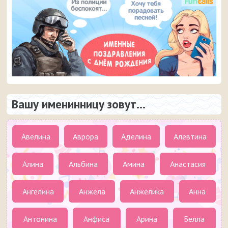
Вашу именинницу зовут...
Авелина
Аврора
Аделина
Алевтина
Алина
Альбина
Амина
Анастасия
Ангелина
Анжела
Анжелика
Анна
Антонина
Анфиса
Арина
Белла