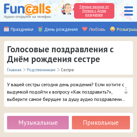
Тёплые звонки от
Путина с Днем
рождения
Праздники
День рождения
Любовь
Розыгры
Голосовые поздравления с
Днём рождения сестре
Главная
Родственникам
Сестре
У вашей сестры сегодня день рождения? Если хотите с
⇣
выдумкой подойти к вопросу «Как поздравить?»,
выберите самое берущее за душу аудио поздравление
от сестры или брата и отправьте его своей сестре
прямо с сайта на мобильный телефон.
Музыкальные
Прикольные