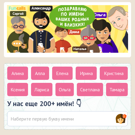
Алина
Алла
Елена
Ирина
Кристина
Ксения
Лариса
Ольга
Светлана
Тамара
У нас еще 200+ имён! 👇