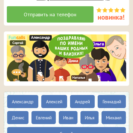
Александр
Алексей
Андрей
Геннадий
Денис
Евгений
Иван
Илья
Михаил