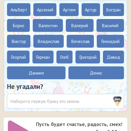
Альберт
Арсений
Артем
Артур
Богдан
Борис
Валентин
Валерий
Василий
Виктор
Владислав
Вячеслав
Геннадий
Георгий
Герман
Глеб
Григорий
Давид
Даниил
Денис
Не угадали?
Пусть будет счастье, радость, смех!