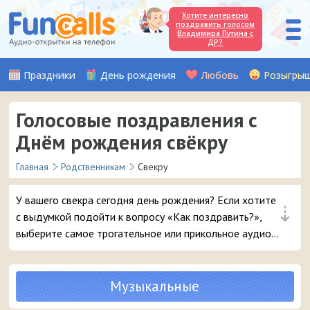
Хотите интересно
поздравить голосом
Владимира Путина с
ДР?
Праздники
День рождения
Любовь
Розыгры
Голосовые поздравления с
Днём рождения свёкру
Главная
Родственникам
Свекру
У вашего свекра сегодня день рождения? Если хотите
⇣
с выдумкой подойти к вопросу «Как поздравить?»,
выберите самое трогательное или прикольное аудио
поздравление от невестки и отправьте его своему
свекру прямо с сайта на мобильный телефон.
Музыкальные