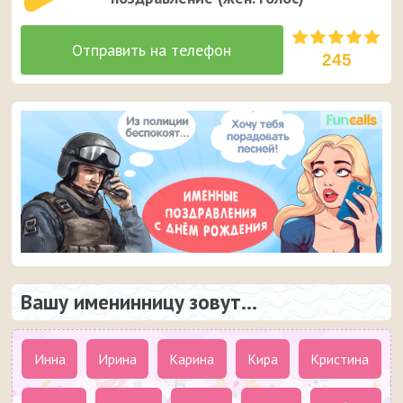
245
Вашу именинницу зовут...
Инна
Ирина
Карина
Кира
Кристина