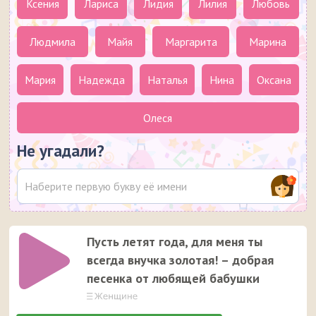
Ксения
Лариса
Лидия
Лилия
Любовь
Людмила
Майя
Маргарита
Марина
Мария
Надежда
Наталья
Нина
Оксана
Олеся
Не угадали?
Пусть летят года, для меня ты
всегда внучка золотая! – добрая
песенка от любящей бабушки