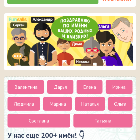
Валентина
Дарья
Елена
Ирина
Людмила
Марина
Наталья
Ольга
Светлана
Татьяна
У нас еще 200+ имён! 👇