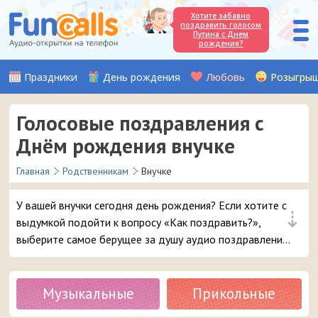
Хотите забавно
поздравить голосом
Путина с Днем
рождения?
Праздники
День рождения
Любовь
Розыгры
Голосовые поздравления с
Днём рождения внучке
Главная
Родственникам
Внучке
У вашей внучки сегодня день рождения? Если хотите с
⇣
выдумкой подойти к вопросу «Как поздравить?»,
выберите самое берущее за душу аудио поздравление
от бабушки или дедушки и отправьте его своей внучке
прямо с сайта на мобильный телефон.
Музыкальные
Прикольные