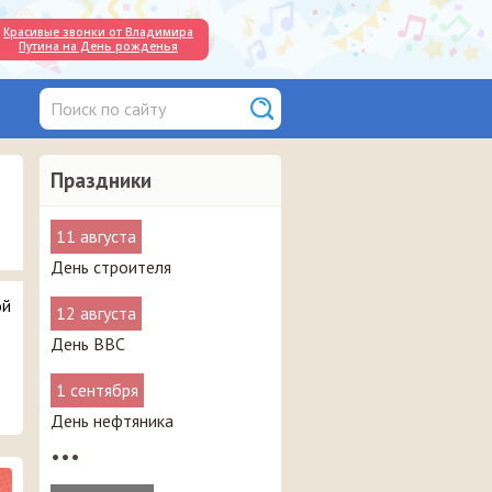
Красивые звонки от Владимира
Путина на День рожденья
Праздники
11 августа
День строителя
ой
12 августа
День ВВС
1 сентября
День нефтяника
•••