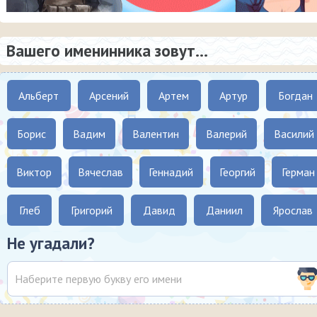
Вашего именинника зовут...
Альберт
Арсений
Артем
Артур
Богдан
Борис
Вадим
Валентин
Валерий
Василий
Виктор
Вячеслав
Геннадий
Георгий
Герман
Глеб
Григорий
Давид
Даниил
Ярослав
Не угадали?