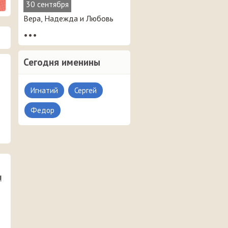
30 сентября
Вера, Надежда и Любовь
•••
Сегодня именины
Игнатий
Сергей
Федор
н