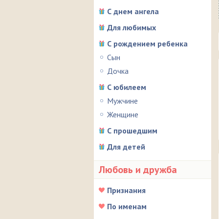
С днем ангела
Для любимых
С рождением ребенка
Сын
Дочка
С юбилеем
Мужчине
Женщине
С прошедшим
Для детей
Любовь и дружба
Признания
По именам