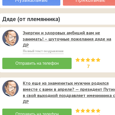
Дяде (от племянника)
Энергии и здоровых амбиций вам не
занимать! – шуточные пожелания дяде на
ДР
Полный текст поздравления
7
Кто еще из знаменитых мужчин родился
вместе с вами в апреле? — президент Пути
в свой выходной поздравляет именинника с
ДР