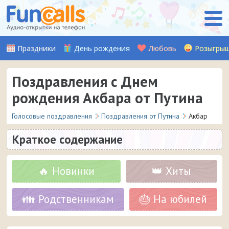
Праздники
День рождения
Любовь
Розыгры
Поздравления с Днем
рождения Акбара от Путина
Голосовые поздравления
Поздравления от Путина
Акбар
Краткое содержание
🔥 Новинки
👑 Хиты
👪 Родственникам
🎂 На юбилей