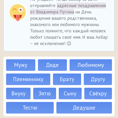
отправляйте
адресные поздравления
от Владимира Путина
на День
рождения вашего родственника,
знакомого или любимого мужчины.
Только помните, что каждый человек
любит слышать своё имя. И ваш Акбар
– не исключение! 😉
Мужу
Дяде
Любимому
Племяннику
Брату
Другу
Внуку
Зятю
Сыну
Свёкру
Тестю
Дедушке