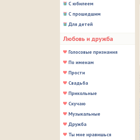
С юбилеем
С прошедшим
Для детей
Любовь и дружба
Голосовые признания
По именам
Прости
Свадьба
Прикольные
Скучаю
Музыкальные
Дружба
Ты мне нравишься