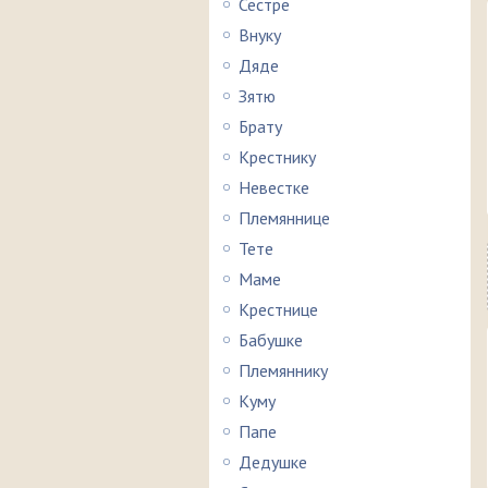
Сестре
Внуку
Дяде
Зятю
Брату
Крестнику
Невестке
Племяннице
Тете
Маме
Крестнице
Бабушке
Племяннику
Куму
Папе
Дедушке