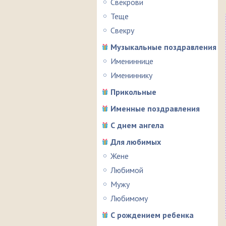
Свекрови
Теще
Свекру
Музыкальные поздравления
Имениннице
Имениннику
Прикольные
Именные поздравления
С днем ангела
Для любимых
Жене
Любимой
Мужу
Любимому
С рождением ребенка