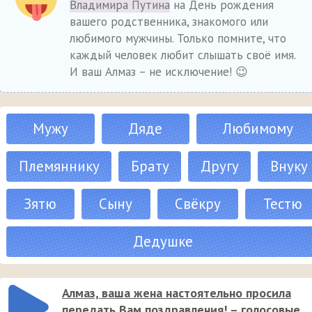
Владимира Путина
на День рождения
вашего родственника, знакомого или
любимого мужчины. Только помните, что
каждый человек любит слышать своё имя.
И ваш Алмаз – не исключение! 😉
Мужу
Дяде
Любимому
Племяннику
Брату
Другу
Внуку
Зятю
Сыну
Свёкру
Тестю
Дедушке
Алмаз, ваша жена настоятельно просила
передать Вам поздравления! – голосовые