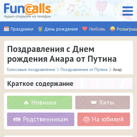
Праздники
День рождения
Любовь
Розыгры
Поздравления с Днем
рождения Анара от Путина
Голосовые поздравления
Поздравления от Путина
Анар
Краткое содержание
🔥 Новинки
👑 Хиты
👪 Родственникам
🎂 На юбилей