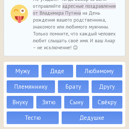
отправляйте
адресные поздравления
от Владимира Путина
на День
рождения вашего родственника,
знакомого или любимого мужчины.
Только помните, что каждый человек
любит слышать своё имя. И ваш Анар
– не исключение! 😉
Мужу
Дяде
Любимому
Племяннику
Брату
Другу
Внуку
Зятю
Сыну
Свёкру
Тестю
Дедушке