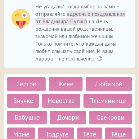
Не угадали? Тогда выбор за вами –
отправляйте
адресные поздравления
от Владимира Путина
на День
рождения вашей родственницы,
знакомой или любимой женщины.
Только помните, что каждая дама
любит слышать своё имя. И ваша
Аврора – не исключение! 😉
Сестре
Жене
Любимой
Внучке
Невестке
Племяннице
Бабушке
Дочери
Свекрови
Маме
Подруге
Тёте
Тёще