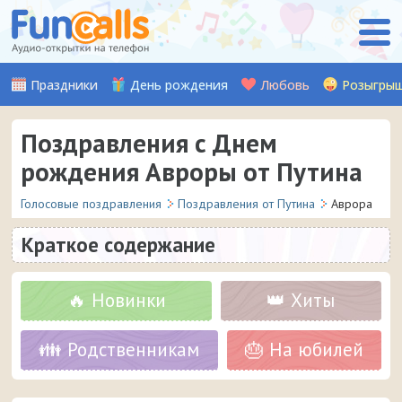
Праздники
День рождения
Любовь
Розыгры
Поздравления с Днем
рождения Авроры от Путина
Голосовые поздравления
Поздравления от Путина
Аврора
Краткое содержание
🔥 Новинки
👑 Хиты
👪 Родственникам
🎂 На юбилей