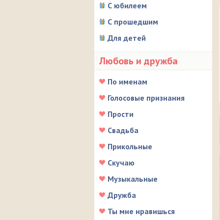
С юбилеем
С прошедшим
Для детей
Любовь и дружба
По именам
Голосовые признания
Прости
Свадьба
Прикольные
Скучаю
Музыкальные
Дружба
Ты мне нравишься