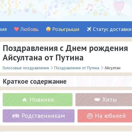
ния
Любовь
Розыгрыши
Статус доставки
Поздравления с Днем рождения
Айсултана от Путина
Голосовые поздравления
Поздравления от Путина
Айсултан
Краткое содержание
🔥 Новинки
👑 Хиты
👪 Родственникам
🎂 На юбилей