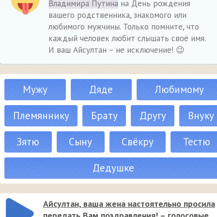
Владимира Путина
на День рождения
вашего родственника, знакомого или
любимого мужчины. Только помните, что
каждый человек любит слышать своё имя.
И ваш Айсултан – не исключение! 😉
Мужу
Дяде
Любимому
Племяннику
Брату
Другу
Внуку
Зятю
Сыну
Свёкру
Тестю
Дедушке
Айсултан, ваша жена настоятельно просила
передать Вам поздравления! – голосовые