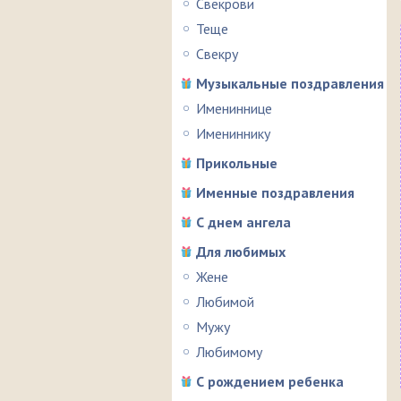
Свекрови
Теще
Свекру
Музыкальные поздравления
Имениннице
Имениннику
Прикольные
Именные поздравления
С днем ангела
Для любимых
Жене
Любимой
Мужу
Любимому
С рождением ребенка