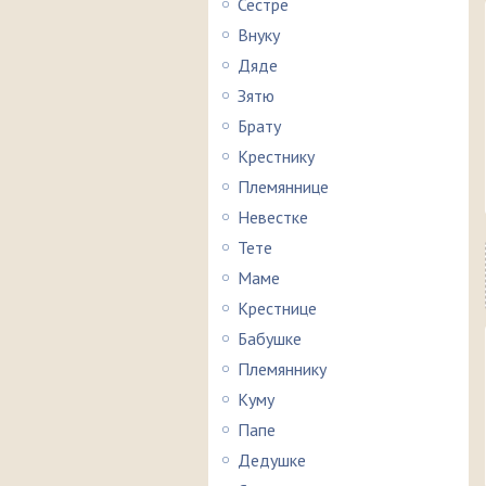
Сестре
Внуку
Дяде
Зятю
Брату
Крестнику
Племяннице
Невестке
Тете
Маме
Крестнице
Бабушке
Племяннику
Куму
Папе
Дедушке