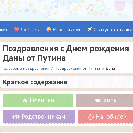
ния
Любовь
Розыгрыши
Статус доставки
Поздравления с Днем рождения
Даны от Путина
Голосовые поздравления
Поздравления от Путина
Дана
Краткое содержание
🔥 Новинки
👑 Хиты
👪 Родственникам
🎂 На юбилей