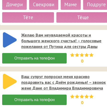
Дочери
Свекрови
Маме
Подруге
Тёте
Тёще
Желаю Вам неувядаемой красоты и
большого женского счастья! – голосовые
пожелания от Путина для сестры Даны
0
Ваш супруг попросил меня красиво
поздравить вас с Днём рожденья! – звонок
жене Дане от Владимира Владимировича
0