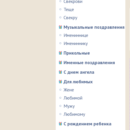
Свекрови
Теще
Свекру
Музыкальные поздравления
Имениннице
Имениннику
Прикольные
Именные поздравления
С днем ангела
Для любимых
Жене
Любимой
Мужу
Любимому
С рождением ребенка