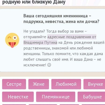
родную или близкую Дану
Ваша сегодняшняя именинница –
подружка, невестка, жена или дочка?
Не угадали? Тогда выбор за вами –
отправляйте
адресные поздравления от
Владимира Путина
на День рождения вашей
родственницы, знакомой или любимой
женщины. Только помните, что каждая дама
любит слышать своё имя. И ваша Дана – не
исключение! 😉
Сестре
Жене
Любимой
Внучке
Невестке
Племяннице
Бабушке