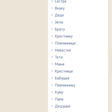
Сестре
Внуку
Дяде
Зятю
Брату
Крестнику
Племяннице
Невестке
Тете
Маме
Крестнице
Бабушке
Племяннику
Куму
Папе
Дедушке