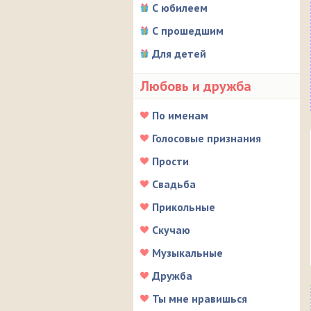
С юбилеем
С прошедшим
Для детей
Любовь и дружба
По именам
Голосовые признания
Прости
Свадьба
Прикольные
Скучаю
Музыкальные
Дружба
Ты мне нравишься