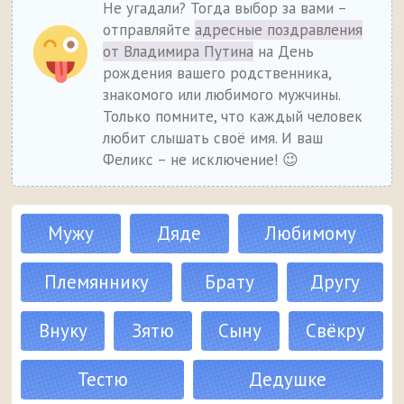
Не угадали? Тогда выбор за вами –
отправляйте
адресные поздравления
от Владимира Путина
на День
рождения вашего родственника,
знакомого или любимого мужчины.
Только помните, что каждый человек
любит слышать своё имя. И ваш
Феликс – не исключение! 😉
Мужу
Дяде
Любимому
Племяннику
Брату
Другу
Внуку
Зятю
Сыну
Свёкру
Тестю
Дедушке