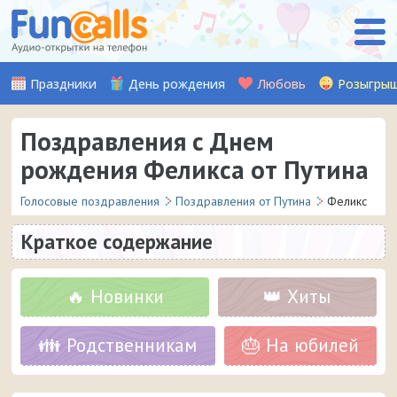
Праздники
День рождения
Любовь
Розыгры
Поздравления с Днем
рождения Феликса от Путина
Голосовые поздравления
Поздравления от Путина
Феликс
Краткое содержание
🔥 Новинки
👑 Хиты
👪 Родственникам
🎂 На юбилей