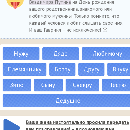
Владимира Путина
на День рождения
вашего родственника, знакомого или
любимого мужчины. Только помните, что
каждый человек любит слышать своё имя.
И ваш Гавриил – не исключение! 😉
Мужу
Дяде
Любимому
Племяннику
Брату
Другу
Внуку
Зятю
Сыну
Свёкру
Тестю
Дедушке
Ваша жена настоятельно просила передать
вам поздравления! – вдохновляющие