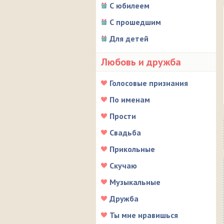
С юбилеем
С прошедшим
Для детей
Любовь и дружба
Голосовые признания
По именам
Прости
Свадьба
Прикольные
Скучаю
Музыкальные
Дружба
Ты мне нравишься