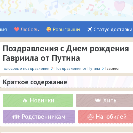
ния
Любовь
Розыгрыши
Статус доставки
Поздравления с Днем рождения
Гавриила от Путина
Голосовые поздравления
Поздравления от Путина
Гавриил
Краткое содержание
🔥 Новинки
👑 Хиты
👪 Родственникам
🎂 На юбилей