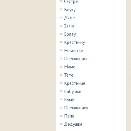
Сестре
Внуку
Дяде
Зятю
Брату
Крестнику
Невестке
Племяннице
Маме
Тете
Крестнице
Бабушке
Куму
Племяннику
Папе
Дедушке