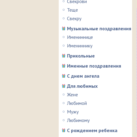
Свекрови
Теще
Свекру
Музыкальные поздравления
Имениннице
Имениннику
Прикольные
Именные поздравления
С днем ангела
Для любимых
Жене
Любимой
Мужу
Любимому
С рождением ребенка