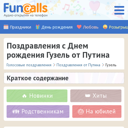
Праздники
День рождения
Любовь
Розыгры
Поздравления с Днем
рождения Гузель от Путина
Голосовые поздравления
Поздравления от Путина
Гузель
Краткое содержание
🔥 Новинки
👑 Хиты
👪 Родственникам
🎂 На юбилей