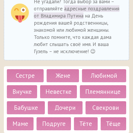
Не угадали? Тогда выбор за вами –
отправляйте
адресные поздравления
от Владимира Путина
на День
рождения вашей родственницы,
знакомой или любимой женщины.
Только помните, что каждая дама
любит слышать своё имя. И ваша
Гузель – не исключение! 😉
Сестре
Жене
Любимой
Внучке
Невестке
Племяннице
Бабушке
Дочери
Свекрови
Маме
Подруге
Тёте
Тёще