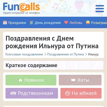
Праздники
День рождения
Любовь
Розыгры
Поздравления с Днем
рождения Ильнура от Путина
Голосовые поздравления
Поздравления от Путина
Ильнур
Краткое содержание
🔥 Новинки
👑 Хиты
👪 Родственникам
🎂 На юбилей