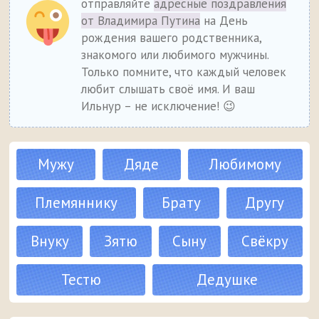
отправляйте
адресные поздравления
от Владимира Путина
на День
рождения вашего родственника,
знакомого или любимого мужчины.
Только помните, что каждый человек
любит слышать своё имя. И ваш
Ильнур – не исключение! 😉
Мужу
Дяде
Любимому
Племяннику
Брату
Другу
Внуку
Зятю
Сыну
Свёкру
Тестю
Дедушке