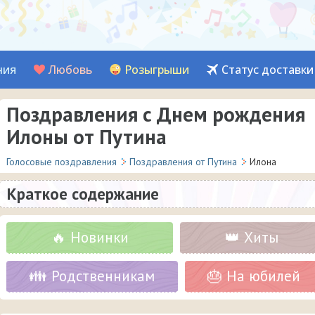
ния
Любовь
Розыгрыши
Статус доставки
Поздравления с Днем рождения
Илоны от Путина
Голосовые поздравления
Поздравления от Путина
Илона
Краткое содержание
🔥 Новинки
👑 Хиты
👪 Родственникам
🎂 На юбилей