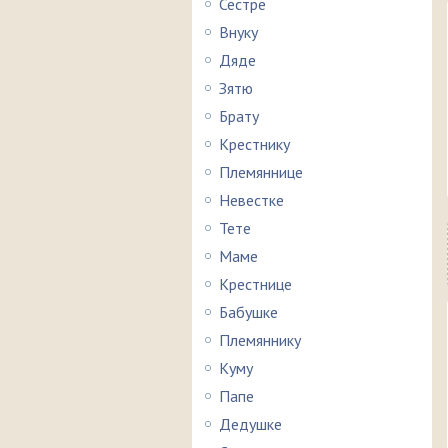
Сестре
Внуку
Дяде
Зятю
Брату
Крестнику
Племяннице
Невестке
Тете
Маме
Крестнице
Бабушке
Племяннику
Куму
Папе
Дедушке