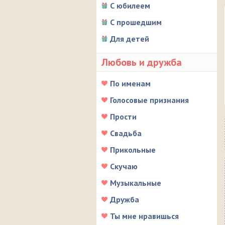
С юбилеем
С прошедшим
Для детей
Любовь и дружба
По именам
Голосовые признания
Прости
Свадьба
Прикольные
Скучаю
Музыкальные
Дружба
Ты мне нравишься