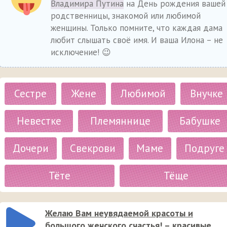
Владимира Путина
на День рождения вашей
родственницы, знакомой или любимой
женщины. Только помните, что каждая дама
любит слышать своё имя. И ваша Илона – не
исключение! 😉
Сестре
Жене
Любимой
Внучке
Невестке
Племяннице
Бабушке
Дочери
Свекрови
Маме
Подруге
Тёте
Тёще
Желаю Вам неувядаемой красоты и
большого женского счастья! – красивые