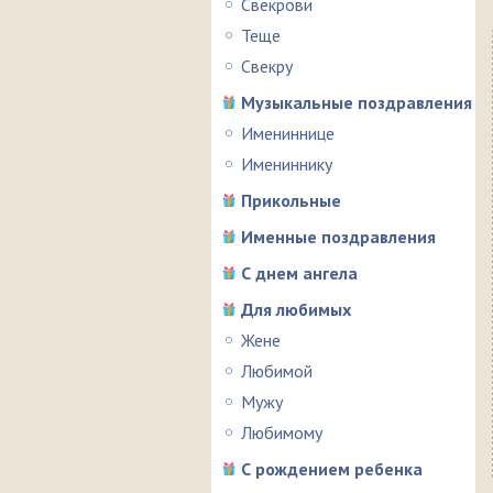
Свекрови
Теще
Свекру
Музыкальные поздравления
Имениннице
Имениннику
Прикольные
Именные поздравления
С днем ангела
Для любимых
Жене
Любимой
Мужу
Любимому
С рождением ребенка