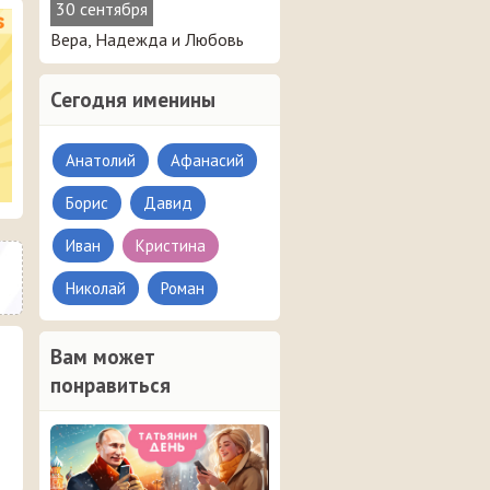
30 сентября
Вера, Надежда и Любовь
Сегодня именины
Анатолий
Афанасий
Борис
Давид
Иван
Кристина
Николай
Роман
Вам может
понравиться