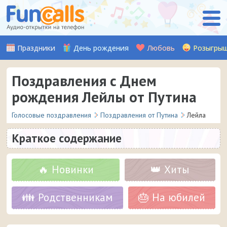
Праздники
День рождения
Любовь
Розыгры
Поздравления с Днем
рождения Лейлы от Путина
Голосовые поздравления
Поздравления от Путина
Лейла
Краткое содержание
🔥 Новинки
👑 Хиты
👪 Родственникам
🎂 На юбилей