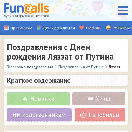
Праздники
День рождения
Любовь
Розыгры
Поздравления с Днем
рождения Ляззат от Путина
Голосовые поздравления
Поздравления от Путина
Ляззат
Краткое содержание
🔥 Новинки
👑 Хиты
👪 Родственникам
🎂 На юбилей