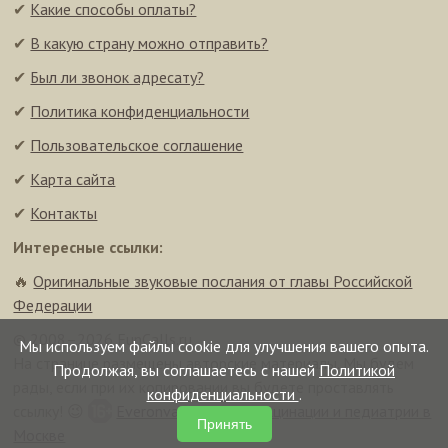
✔
Какие способы оплаты?
✔
В какую страну можно отправить?
✔
Был ли звонок адресату?
✔
Политика конфиденциальности
✔
Пользовательское соглашение
✔
Карта сайта
✔
Контакты
Интересные ссылки:
🔥
Оригинальные звуковые послания от главы Российской
Федерации
© 2008–2026 FunCalls.ru
Мы используем файлы cookie для улучшения вашего опыта.
На странице размещены авторские материалы. Мы будем
Продолжая, вы соглашаетесь с нашей
Политикой
рады, если при их копировании вы будете проставлять
конфиденциальности
.
ссылку! 😉
Everonvax — центр вакцинации и педиатрии в
Принять
Москве