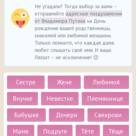
Не угадали? Тогда выбор за вами –
отправляйте
адресные поздравления
от Владимира Путина
на День
рождения вашей родственницы,
знакомой или любимой женщины.
Только помните, что каждая дама
любит слышать своё имя. И ваша
Ляззат – не исключение! 😉
Сестре
Жене
Любимой
Внучке
Невестке
Племяннице
Бабушке
Дочери
Свекрови
Маме
Подруге
Тёте
Тёще