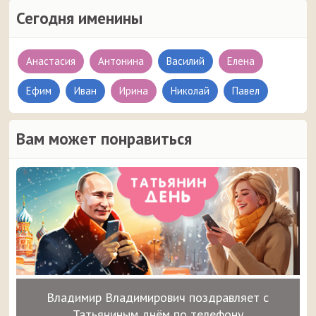
Сегодня именины
Анастасия
Антонина
Василий
Елена
Ефим
Иван
Ирина
Николай
Павел
Вам может понравиться
Владимир Владимирович поздравляет с
Татьяниным днём по телефону