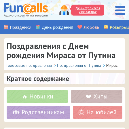
День строителя
уже завтра!
Праздники
День рождения
Любовь
Розыгры
Поздравления с Днем
рождения Мираса от Путина
Голосовые поздравления
Поздравления от Путина
Мирас
Краткое содержание
🔥 Новинки
👑 Хиты
👪 Родственникам
🎂 На юбилей