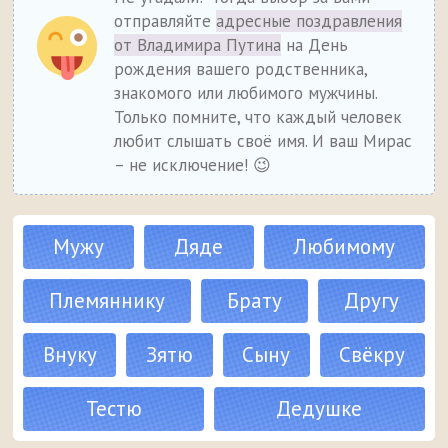
отправляйте
адресные поздравления
от Владимира Путина
на День
рождения вашего родственника,
знакомого или любимого мужчины.
Только помните, что каждый человек
любит слышать своё имя. И ваш Мирас
– не исключение! 😉
Мужу
Дяде
Любимому
Племяннику
Брату
Другу
Внуку
Зятю
Сыну
Свёкру
Тестю
Дедушке