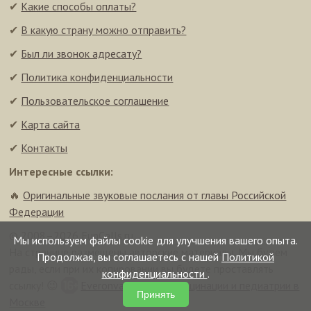
✔
Какие способы оплаты?
✔
В какую страну можно отправить?
✔
Был ли звонок адресату?
✔
Политика конфиденциальности
✔
Пользовательское соглашение
✔
Карта сайта
✔
Контакты
Интересные ссылки:
🔥
Оригинальные звуковые послания от главы Российской
Федерации
© 2008–2026 FunCalls.ru
Мы используем файлы cookie для улучшения вашего опыта.
На странице размещены авторские материалы. Мы будем
Продолжая, вы соглашаетесь с нашей
Политикой
рады, если при их копировании вы будете проставлять
конфиденциальности
.
ссылку! 😉
Everonvax — центр вакцинации и педиатрии в
Принять
Москве