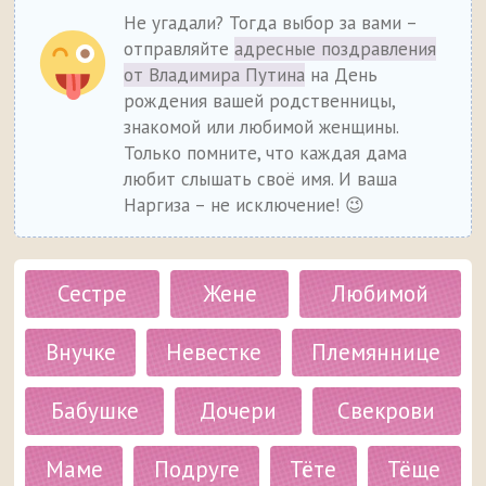
Не угадали? Тогда выбор за вами –
отправляйте
адресные поздравления
от Владимира Путина
на День
рождения вашей родственницы,
знакомой или любимой женщины.
Только помните, что каждая дама
любит слышать своё имя. И ваша
Наргиза – не исключение! 😉
Сестре
Жене
Любимой
Внучке
Невестке
Племяннице
Бабушке
Дочери
Свекрови
Маме
Подруге
Тёте
Тёще