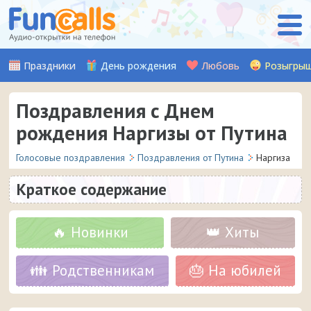
Праздники
День рождения
Любовь
Розыгры
Поздравления с Днем
рождения Наргизы от Путина
Голосовые поздравления
Поздравления от Путина
Наргиза
Краткое содержание
🔥 Новинки
👑 Хиты
👪 Родственникам
🎂 На юбилей