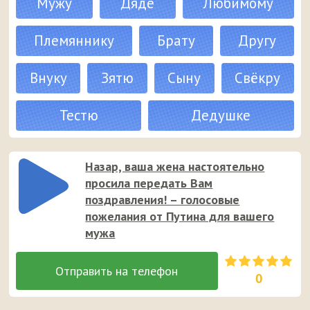
Мужу
Дяде
Любимому
Племяннику
Брату
Другу
Внуку
Зятю
Сыну
Свёкру
Тестю
Дедушке
Назар, ваша жена настоятельно
просила передать Вам
поздравления! – голосовые
пожелания от Путина для вашего
мужа
0