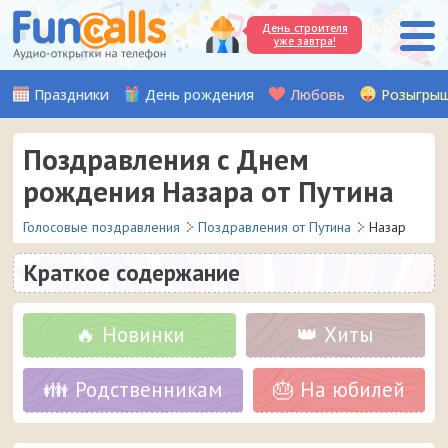
День строителя
уже завтра!
Праздники
День рождения
Любовь
Розыгры
Поздравления с Днем
рождения Назара от Путина
Голосовые поздравления
Поздравления от Путина
Назар
Краткое содержание
🔥 Новинки
👑 Хиты
👪 Родственникам
🎂 На юбилей