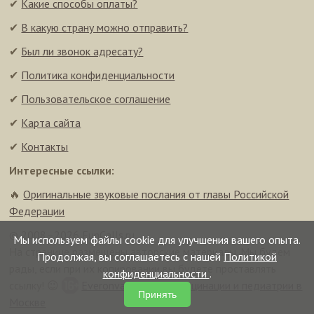
✔
Какие способы оплаты?
✔
В какую страну можно отправить?
✔
Был ли звонок адресату?
✔
Политика конфиденциальности
✔
Пользовательское соглашение
✔
Карта сайта
✔
Контакты
Интересные ссылки:
🔥
Оригинальные звуковые послания от главы Российской
Федерации
© 2008–2026 FunCalls.ru
Мы используем файлы cookie для улучшения вашего опыта.
На странице размещены авторские материалы. Мы будем
Продолжая, вы соглашаетесь с нашей
Политикой
рады, если при их копировании вы будете проставлять
конфиденциальности
.
ссылку! 😉
Everonvax — центр вакцинации и педиатрии в
Принять
Москве