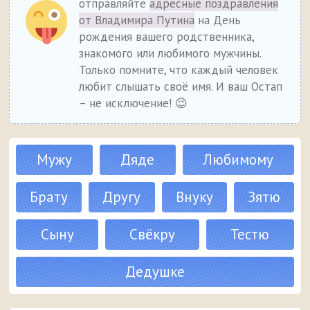
отправляйте
адресные поздравления
от Владимира Путина
на День
рождения вашего родственника,
знакомого или любимого мужчины.
Только помните, что каждый человек
любит слышать своё имя. И ваш Остап
– не исключение! 😉
Мужу
Дяде
Любимому
Брату
Другу
Внуку
Зятю
Сыну
Свёкру
Тестю
Дедушке