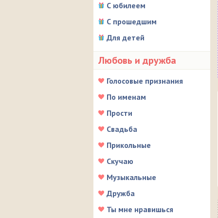
С юбилеем
С прошедшим
Для детей
Любовь и дружба
Голосовые признания
По именам
Прости
Свадьба
Прикольные
Скучаю
Музыкальные
Дружба
Ты мне нравишься