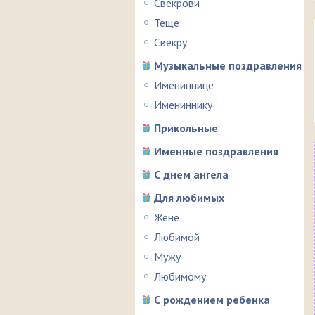
Свекрови
Теще
Свекру
Музыкальные поздравления
Имениннице
Имениннику
Прикольные
Именные поздравления
С днем ангела
Для любимых
Жене
Любимой
Мужу
Любимому
С рождением ребенка