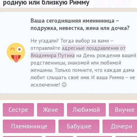
родную или близкую Римму
Ваша сегодняшняя именинница –
подружка, невестка, жена или дочка?
Не угадали? Тогда выбор за вами –
отправляйте
адресные поздравления от
Владимира Путина
на День рождения вашей
родственницы, знакомой или любимой
женщины. Только помните, что каждая дама
любит слышать своё имя. И ваша Римма – не
исключение! 😉
Сестре
Жене
Любимой
Внучке
Племяннице
Бабушке
Дочери