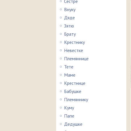
Сестре
Внуку
Дяде
Зятю
Брату
Крестнику
Невестке
Племяннице
Тете
Маме
Крестнице
Бабушке
Племяннику
Куму
Папе
Дедушке