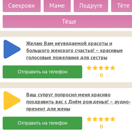
Свекрови
Маме
Подруге
Тёте
Тёще
Желаю Вам неувядаемой красоты и
большого женского счастья! – красивые
голосовые пожелания для сестры
0
Ваш супруг попросил меня красиво
поздравить вас с Днём рожденья! – аудио-
презент для жены
0