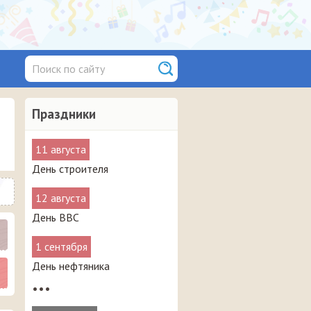
Праздники
11 августа
День строителя
12 августа
День ВВС
1 сентября
День нефтяника
•••