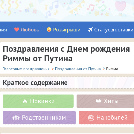
ния
Любовь
Розыгрыши
Статус доставки
Поздравления с Днем рождения
Риммы от Путина
Голосовые поздравления
Поздравления от Путина
Римма
Краткое содержание
🔥 Новинки
👑 Хиты
👪 Родственникам
🎂 На юбилей