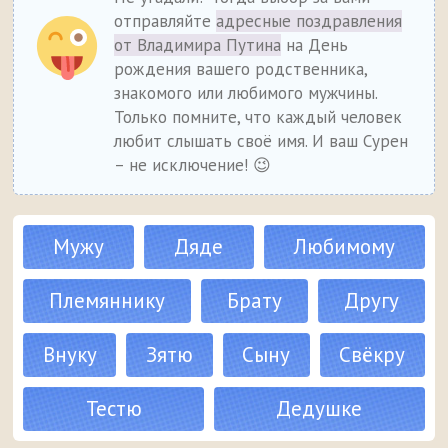
отправляйте
адресные поздравления
от Владимира Путина
на День
рождения вашего родственника,
знакомого или любимого мужчины.
Только помните, что каждый человек
любит слышать своё имя. И ваш Сурен
– не исключение! 😉
Мужу
Дяде
Любимому
Племяннику
Брату
Другу
Внуку
Зятю
Сыну
Свёкру
Тестю
Дедушке