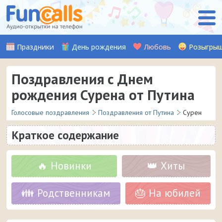
Праздники
День рождения
Любовь
Розыгры
Поздравления с Днем
рождения Сурена от Путина
Голосовые поздравления
Поздравления от Путина
Сурен
Краткое содержание
🔥 Новинки
👑 Хиты
👪 Родственникам
🎂 На юбилей