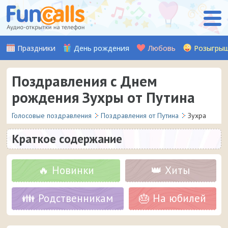
Праздники
День рождения
Любовь
Розыгры
Поздравления с Днем
рождения Зухры от Путина
Голосовые поздравления
Поздравления от Путина
Зухра
Краткое содержание
🔥 Новинки
👑 Хиты
👪 Родственникам
🎂 На юбилей