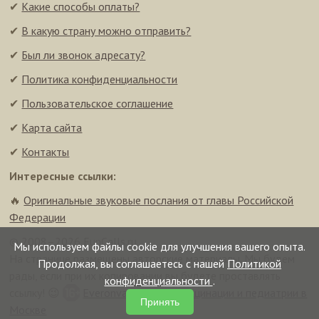
✔
Какие способы оплаты?
✔
В какую страну можно отправить?
✔
Был ли звонок адресату?
✔
Политика конфиденциальности
✔
Пользовательское соглашение
✔
Карта сайта
✔
Контакты
Интересные ссылки:
🔥
Оригинальные звуковые послания от главы Российской
Федерации
© 2008–2026 FunCalls.ru
Мы используем файлы cookie для улучшения вашего опыта.
На странице размещены авторские материалы. Мы будем
Продолжая, вы соглашаетесь с нашей
Политикой
рады, если при их копировании вы будете проставлять
конфиденциальности
.
ссылку! 😉
Everonvax — центр вакцинации и педиатрии в
Принять
Москве