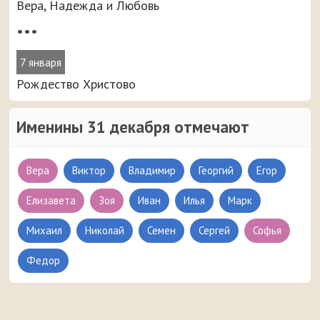
Вера, Надежда и Любовь
•••
7 января
Рождество Христово
Именины 31 декабря отмечают
Вера
Виктор
Владимир
Георгий
Егор
Елизавета
Зоя
Иван
Илья
Марк
Михаил
Николай
Семен
Сергей
Софья
Федор