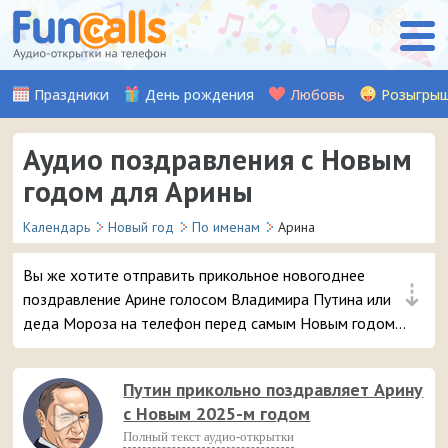
Праздники
День рождения
Любовь
Розыгры
Аудио поздравления с Новым
годом для Арины
Календарь
Новый год
По именам
Арина
Вы же хотите отправить прикольное новогоднее
⇣
поздравление Арине голосом Владимира Путина или
деда Мороза на телефон перед самым Новым годом?
😜 Обещаем, ей точно понравится – и неожиданный
звонок и такое доброе аудио поздравление 🔥 👏
Путин прикольно поздравляет Арину
с Новым 2025-м годом
Полный текст аудио-открытки