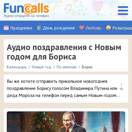
Праздники
День рождения
Любовь
Розыгры
Аудио поздравления с Новым
годом для Бориса
Календарь
Новый год
По именам
Борис
Вы же хотите отправить прикольное новогоднее
⇣
поздравление Борису голосом Владимира Путина или
деда Мороза на телефон перед самым Новым годом?
😜 Обещаем, ему точно понравится – и неожиданный
звонок и такое доброе аудио поздравление 🔥 👏