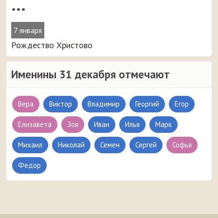
•••
7 января
Рождество Христово
Именины 31 декабря отмечают
Вера
Виктор
Владимир
Георгий
Егор
Елизавета
Зоя
Иван
Илья
Марк
Михаил
Николай
Семен
Сергей
Софья
Федор