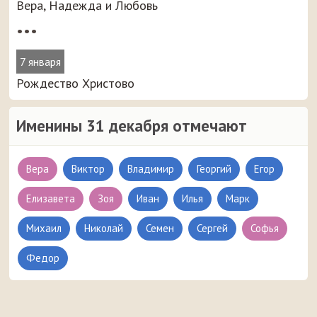
Вера, Надежда и Любовь
•••
7 января
Рождество Христово
Именины 31 декабря отмечают
Вера
Виктор
Владимир
Георгий
Егор
Елизавета
Зоя
Иван
Илья
Марк
Михаил
Николай
Семен
Сергей
Софья
Федор