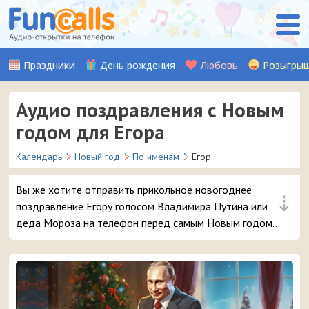
Праздники
День рождения
Любовь
Розыгры
Аудио поздравления с Новым
годом для Егора
Календарь
Новый год
По именам
Егор
Вы же хотите отправить прикольное новогоднее
⇣
поздравление Егору голосом Владимира Путина или
деда Мороза на телефон перед самым Новым годом?
😜 Обещаем, ему точно понравится – и неожиданный
звонок и такое доброе аудио поздравление 🔥 👏