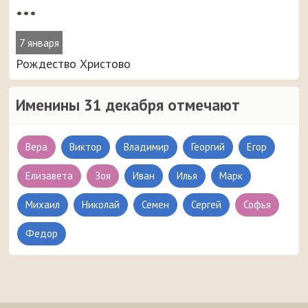
•••
7 января
Рождество Христово
Именины 31 декабря отмечают
Вера
Виктор
Владимир
Георгий
Егор
Елизавета
Зоя
Иван
Илья
Марк
Михаил
Николай
Семен
Сергей
Софья
Федор