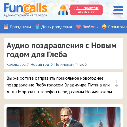
День строителя
уже завтра!
Праздники
День рождения
Любовь
Розыгры
Аудио поздравления с Новым
годом для Глеба
Календарь
Новый год
По именам
Глеб
Вы же хотите отправить прикольное новогоднее
⇣
поздравление Глебу голосом Владимира Путина или
деда Мороза на телефон перед самым Новым годом?
😜 Обещаем, ему точно понравится – и неожиданный
звонок и такое доброе аудио поздравление 🔥 👏