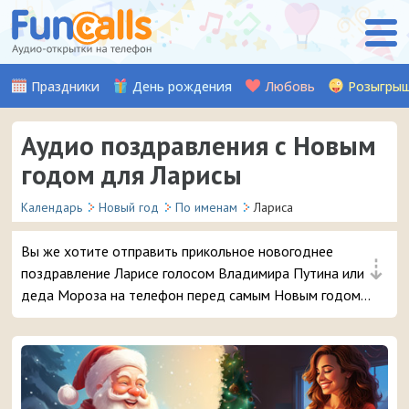
Праздники
День рождения
Любовь
Розыгры
Аудио поздравления с Новым
годом для Ларисы
Календарь
Новый год
По именам
Лариса
Вы же хотите отправить прикольное новогоднее
⇣
поздравление Ларисе голосом Владимира Путина или
деда Мороза на телефон перед самым Новым годом?
😜 Обещаем, ей точно понравится – и неожиданный
звонок и такое доброе аудио поздравление 🔥 👏