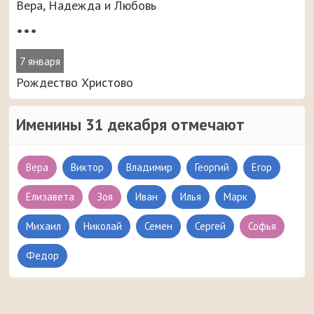
Вера, Надежда и Любовь
•••
7 января
Рождество Христово
Именины 31 декабря отмечают
Вера
Виктор
Владимир
Георгий
Егор
Елизавета
Зоя
Иван
Илья
Марк
Михаил
Николай
Семен
Сергей
Софья
Федор