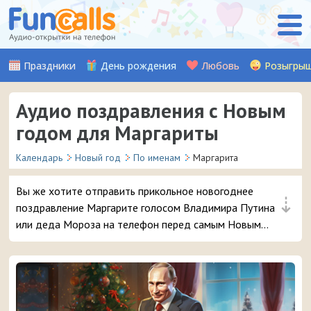
Праздники
День рождения
Любовь
Розыгры
Аудио поздравления с Новым
годом для Маргариты
Календарь
Новый год
По именам
Маргарита
Вы же хотите отправить прикольное новогоднее
⇣
поздравление Маргарите голосом Владимира Путина
или деда Мороза на телефон перед самым Новым
годом? 😜 Обещаем, ей точно понравится – и
неожиданный звонок и такое доброе аудио
поздравление 🔥 👏