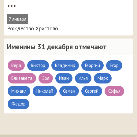
•••
7 января
Рождество Христово
Именины 31 декабря отмечают
Вера
Виктор
Владимир
Георгий
Егор
Елизавета
Зоя
Иван
Илья
Марк
Михаил
Николай
Семен
Сергей
Софья
Федор