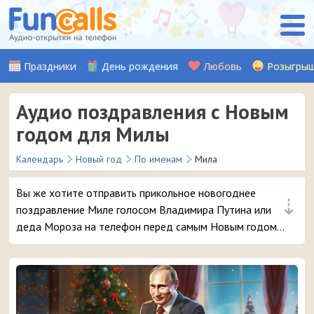
Праздники
День рождения
Любовь
Розыгры
Аудио поздравления с Новым
годом для Милы
Календарь
Новый год
По именам
Мила
Вы же хотите отправить прикольное новогоднее
⇣
поздравление Миле голосом Владимира Путина или
деда Мороза на телефон перед самым Новым годом?
😜 Обещаем, ей точно понравится – и неожиданный
звонок и такое доброе аудио поздравление 🔥 👏