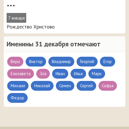
•••
7 января
Рождество Христово
Именины 31 декабря отмечают
Вера
Виктор
Владимир
Георгий
Егор
Елизавета
Зоя
Иван
Илья
Марк
Михаил
Николай
Семен
Сергей
Софья
Федор