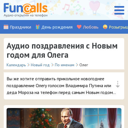
Праздники
День рождения
Любовь
Розыгры
Аудио поздравления с Новым
годом для Олега
Календарь
Новый год
По именам
Олег
Вы же хотите отправить прикольное новогоднее
⇣
поздравление Олегу голосом Владимира Путина или
деда Мороза на телефон перед самым Новым годом?
😜 Обещаем, ему точно понравится – и неожиданный
звонок и такое доброе аудио поздравление 🔥 👏