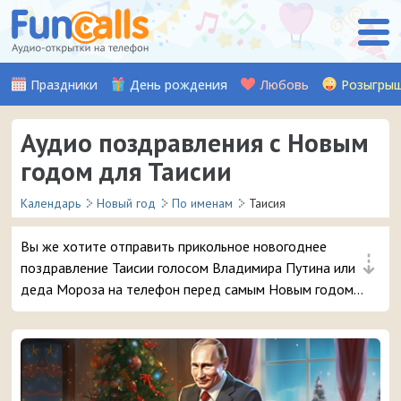
Праздники
День рождения
Любовь
Розыгры
Аудио поздравления с Новым
годом для Таисии
Календарь
Новый год
По именам
Таисия
Вы же хотите отправить прикольное новогоднее
⇣
поздравление Таисии голосом Владимира Путина или
деда Мороза на телефон перед самым Новым годом?
😜 Обещаем, ей точно понравится – и неожиданный
звонок и такое доброе аудио поздравление 🔥 👏