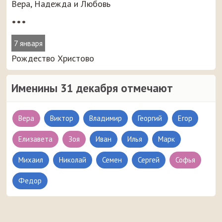
Вера, Надежда и Любовь
•••
7 января
Рождество Христово
Именины 31 декабря отмечают
Вера
Виктор
Владимир
Георгий
Егор
Елизавета
Зоя
Иван
Илья
Марк
Михаил
Николай
Семен
Сергей
Софья
Федор