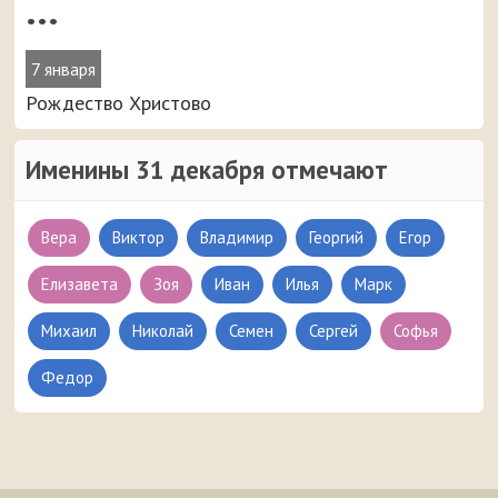
•••
7 января
Рождество Христово
Именины 31 декабря отмечают
Вера
Виктор
Владимир
Георгий
Егор
Елизавета
Зоя
Иван
Илья
Марк
Михаил
Николай
Семен
Сергей
Софья
Федор