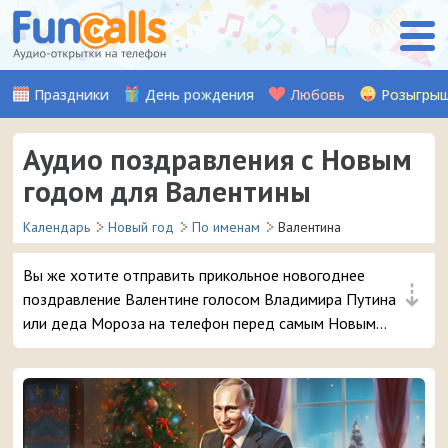
Праздники
День рождения
Любовь
Розыгры
Аудио поздравления с Новым
годом для Валентины
Календарь
Новый год
По именам
Валентина
Вы же хотите отправить прикольное новогоднее
⇣
поздравление Валентине голосом Владимира Путина
или деда Мороза на телефон перед самым Новым
годом? 😜 Обещаем, ей точно понравится – и
неожиданный звонок и такое доброе аудио
поздравление 🔥 👏