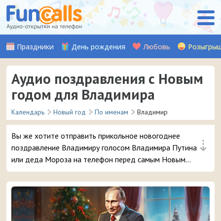
Праздники
День рождения
Любовь
Розыгры
Аудио поздравления с Новым
годом для Владимира
Календарь
Новый год
По именам
Владимир
Вы же хотите отправить прикольное новогоднее
⇣
поздравление Владимиру голосом Владимира Путина
или деда Мороза на телефон перед самым Новым
годом? 😜 Обещаем, ему точно понравится – и
неожиданный звонок и такое доброе аудио
поздравление 🔥 👏