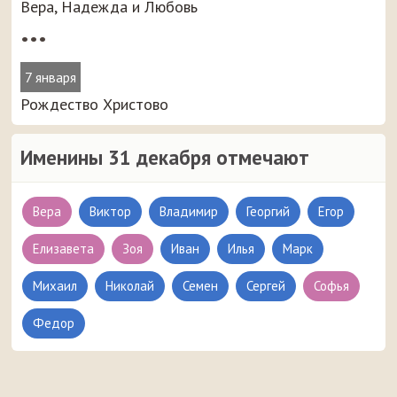
Вера, Надежда и Любовь
•••
7 января
Рождество Христово
Именины 31 декабря отмечают
Вера
Виктор
Владимир
Георгий
Егор
Елизавета
Зоя
Иван
Илья
Марк
Михаил
Николай
Семен
Сергей
Софья
Федор