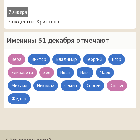
7 января
Рождество Христово
Именины 31 декабря отмечают
Вера
Виктор
Владимир
Георгий
Егор
Елизавета
Зоя
Иван
Илья
Марк
Михаил
Николай
Семен
Сергей
Софья
Федор
✔
Как сделать заказ?