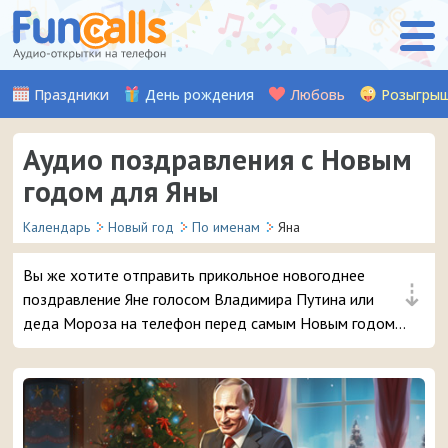
Праздники
День рождения
Любовь
Розыгры
Аудио поздравления с Новым
годом для Яны
Календарь
Новый год
По именам
Яна
Вы же хотите отправить прикольное новогоднее
⇣
поздравление Яне голосом Владимира Путина или
деда Мороза на телефон перед самым Новым годом?
😜 Обещаем, ей точно понравится – и неожиданный
звонок и такое доброе аудио поздравление 🔥 👏