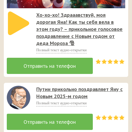
Хо-хо-хо! Здрааавствуй, моя
дорогая Яна! Как ты себя вела в
этом году? – прикольное голосовое
поздравление с Новым годом от
деда Мороза 🎅
Полный текст аудио-открытки
Путин прикольно поздравляет Яну с
Новым 2025-м годом
Полный текст аудио-открытки