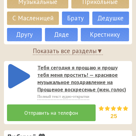
Музыкальные
Прикольные
поздравлениями, которые можно отправить на
смартфон в виде входящего звонка.
С Масленицей
Брату
Дедушке
Другу
Дяде
Крестнику
Крёстному
Показать все разделы▼
Любимому
Мужу
Начальнику
Папе
Свёкру
Тебя сегодня я прощаю и прошу
тебя меня простить! — красивое
музыкальное поздравление на
Сыну
Тестю
Бабушке
Прощеное воскресенье (жен. голос)
Полный текст аудио-открытки
Дочери
Жене
Крестнице
Крёстной
Любимой
Маме
25
Подруге
Свекрови
Сестре