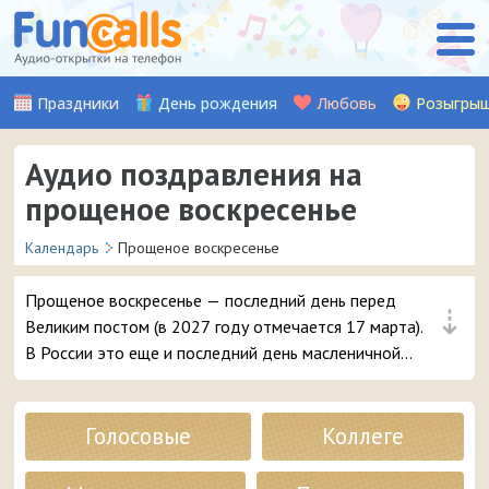
Праздники
День рождения
Любовь
Розыгры
Аудио поздравления на
прощеное воскресенье
Календарь
Прощеное воскресенье
Прощеное воскресенье — последний день перед
⇣
Великим постом (в 2027 году отмечается 17 марта).
В России это еще и последний день масленичной
недели. Именно сегодня следует вспомнить все свои
грехи и у всех людей, кому вы могли даже ненароком
нанести обиду, обязательно нужно попросить
Голосовые
Коллеге
прощения. Специально к празднику мы записали
множество красивых аудио открыток с