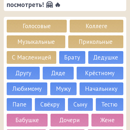
посмотреть! 🤗 🔥
Голосовые
Коллеге
Музыкальные
Прикольные
С Масленицей
Брату
Дедушке
Другу
Дяде
Крёстному
Любимому
Мужу
Начальнику
Папе
Свёкру
Сыну
Тестю
Бабушке
Дочери
Жене