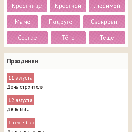
Крестнице
Крёстной
Любимой
Маме
Подруге
Свекрови
Сестре
Тёте
Тёще
Праздники
11 августа
День строителя
12 августа
День ВВС
1 сентября
День нефтяника