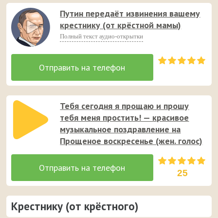
Путин передаёт извинения вашему
крестнику (от крёстной мамы)
Полный текст аудио-открытки
Тебя сегодня я прощаю и прошу
тебя меня простить! — красивое
музыкальное поздравление на
Прощеное воскресенье (жен. голос)
25
Крестнику (от крёстного)