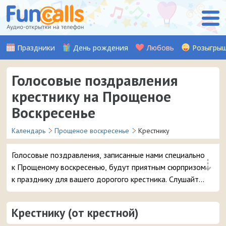
Праздники
День рождения
Любовь
Розыгры
Голосовые поздравления
крестнику на Прощеное
Воскресенье
Календарь
Прощеное воскресенье
Крестнику
Голосовые поздравления, записанные нами специально
⇣
к Прощеному воскресенью, будут приятным сюрпризом
к празднику для вашего дорогого крестника. Слушайте,
выбирайте и отправляйте понравившуюся аудио-
открытку с извинениями и словами о прощении на
Крестнику (от крестной)
смартфон.