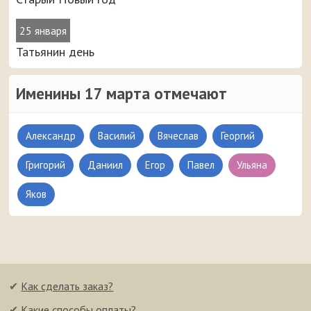
25 января
Татьянин день
Именины 17 марта отмечают
Александр
Василий
Вячеслав
Георгий
Григорий
Даниил
Егор
Павел
Ульяна
Яков
✔
Как сделать заказ?
✔
Какие способы оплаты?