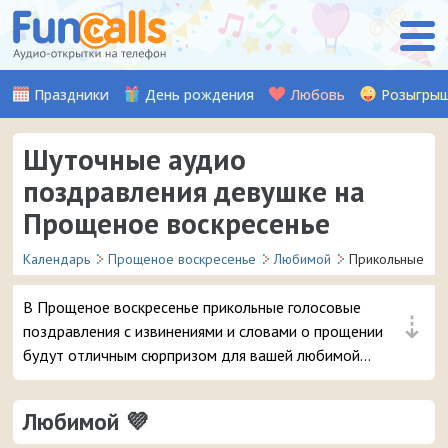
Праздники
День рождения
Любовь
Розыгры
Шуточные аудио
поздравления девушке на
Прощеное воскресенье
Календарь
Прощеное воскресенье
Любимой
Прикольные
В Прощеное воскресенье прикольные голосовые
⇣
поздравления с извинениями и словами о прощении
будут отличным сюрпризом для вашей любимой
девушки, которая любит и понимает юмор. Просто
выбирайте понравившуюся аудио-открытку и
Любимой 💜
отправляйте её прямо на смартфон второй половинке.