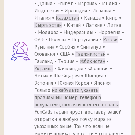
• Дания • Египет • Израиль • Индия •
Индонезия • Ирландия • Испания •
Италия •
Казахстан
• Канада • Кипр •
Кыргызстан
• Китай • Латвия • Литва
• Молдова • Нидерланды • Норвегия •
ОАЭ • Польша • Португалия •
Россия
•
Румыния • Сербия • Сингапур •
Словакия • США •
Таджикистан
•
Таиланд • Турция •
Узбекистан
•
Украина
• Финляндия • Франция •
Чехия • Швейцария • Швеция •
Эстония • Южная Корея • Япония.
Только
не забудьте указать
правильный номер телефона
получателя, включая код его страны
.
FunCalls гарантирует доставку вашей
открытки в любую точку мира из
указанных выше. Так что если не
можете приехать в гости – отправьте