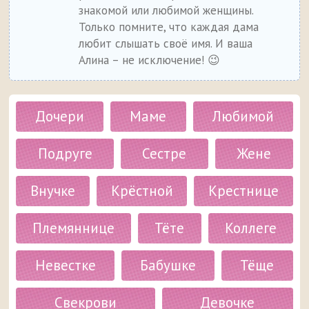
знакомой или любимой женщины.
Только помните, что каждая дама
любит слышать своё имя. И ваша
Алина – не исключение! 😉
Дочери
Маме
Любимой
Подруге
Сестре
Жене
Внучке
Крёстной
Крестнице
Племяннице
Тёте
Коллеге
Невестке
Бабушке
Тёще
Свекрови
Девочке