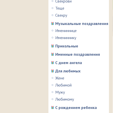
Свекрови
Теще
Свекру
Музыкальные поздравления
Имениннице
Имениннику
Прикольные
Именные поздравления
С днем ангела
Для любимых
Жене
Любимой
Мужу
Любимому
С рождением ребенка