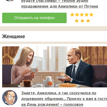
Будьте счастливы! – тёплое аудио
поздравление для Анжелики от Путина
🔥 🔥 🔥
Женщине
Знаете, Анжелика, я так соскучился по
душевному общению... Приеду к вам в гост
на День рождения! – голосовое