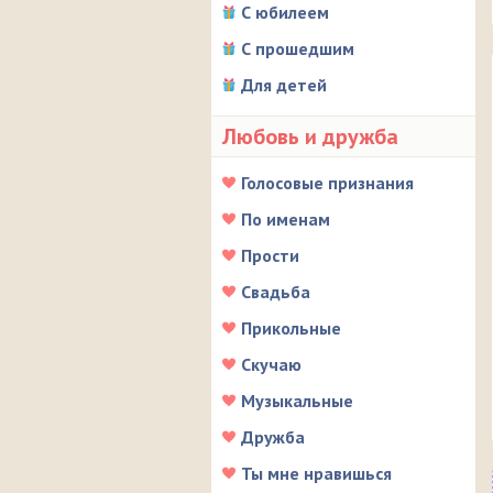
С юбилеем
С прошедшим
Для детей
Любовь и дружба
Голосовые признания
По именам
Прости
Свадьба
Прикольные
Скучаю
Музыкальные
Дружба
Ты мне нравишься