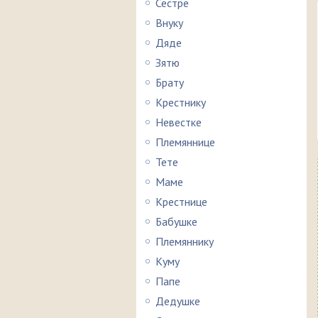
Сестре
Внуку
Дяде
Зятю
Брату
Крестнику
Невестке
Племяннице
Тете
Маме
Крестнице
Бабушке
Племяннику
Куму
Папе
Дедушке